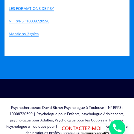
LES FORMATIONS DE PSY
N° RPPS : 10008720590
Mentions légales
Psychotherapeute David Bichet Psychologue à Toulouse | N° RPPS :
10008720590 | Psychologue pour Enfants, psychologue Adolescents,
psychologue pour Adultes, Psychologue pour les Couples à Toulouse,
Psychologue à Toulouse pour la Famille, Superviseur à Toulouse, Analyse
CONTACTEZ-MOI
des pratiques professionnelles |
Mentions légales