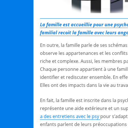
La famille est accueillie pour une psyc
familial recoit la famille avec leurs ango
En outre, la famille parle de ses schéma
observe les appartenances et les conflits 
riche et complexe. Aussi, les membres pa
Chaque personne appartient à une famille
identifier et rediscuter ensemble. En eff
Elles ont des impacts dans la vie au travail
En fait, la famille est inscrite dans la ps
représente une aide extérieure et un sup
a des entretiens avec le psy
pour s’adapt
enfants parlent de leurs préoccupations et