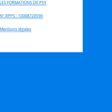
LES FORMATIONS DE PSY
N° RPPS : 10008720590
Mentions légales