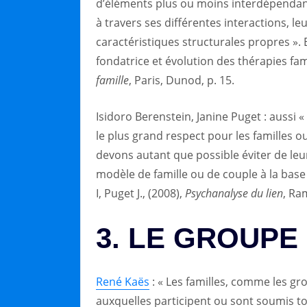
d’éléments plus ou moins interdépendants
à travers ses différentes interactions, l
caractéristiques structurales propres ». Et
fondatrice et évolution des thérapies fa
famille
, Paris, Dunod, p. 15.
Isidoro Berenstein, Janine Puget : auss
le plus grand respect pour les familles o
devons autant que possible éviter de leur
modèle de famille ou de couple à la base
I, Puget J., (2008),
Psychanalyse du lien
, Ra
3. LE GROUPE
René Kaës
: « Les familles, comme les gr
auxquelles participent ou sont soumis tou