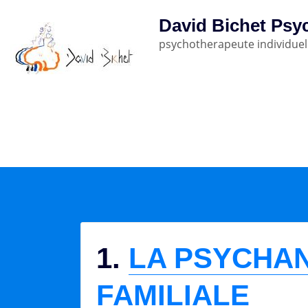
Skip
David Bichet Psyc
to
psychotherapeute individuel
content
1.
LA PSYCHA
FAMILIALE